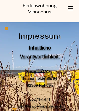
Ferienwohnung
Vinnenhus
Impressum
Inhaltliche
Verantwortlichkeit:
Susanne Möller
Tonnenheide Str. 94
32369 Rahden
05771-4471
info@fewo-vinnenhus.de