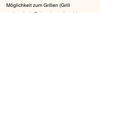
Möglichkeit zum Grillen (Grill
vorhanden). Es ist eine sehr ruhige
Wohnlage und auch ideal für Kinder.
Gerne stellen wir Ihnen für unsere
jüngeren Gäste auch einen
Bollerwagen zur Verfügung.
Postalische Anschrift der
Ferienanlage:
Vinnenhus
Wohnung Nummer 9
Ernst-Gock-Weg 61-69
D-27476 Cuxhaven Duhnen