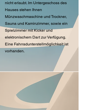
nicht erlaubt. Im Untergeschoss des
Hauses stehen Ihnen
Münzwaschmaschine und Trockner,
Sauna und Kaminzimmer, sowie ein
Spielzimmer mit Kicker und
elektronischem Dart zur Verfügung.
Eine Fahrradunterstellmöglichkeit ist
vorhanden.