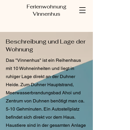
Ferienwohnung
Vinnenhus
Beschreibung und Lage der
Wohnung
Das "Vinnenhus" ist ein Reihenhaus
mit 10 Wohneinheiten und liegt in
ruhiger Lage direkt an der Duhner
Heide. Zum Duhner Hauptstrand,
Meerwasserbrandungsbad Ahoi und
Zentrum von Duhnen benötigt man ca.
5-10 Gehminuten. Ein Autostellplatz
befindet sich direkt vor dem Haus.
Haustiere sind in der gesamten Anlage